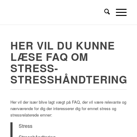
HER VIL DU KUNNE
LÆSE FAQ OM
STRESS-
STRESSHÅNDTERING
Her vil der især blive lagt vægt på FAQ, der vil være relevante og
nærværende for dig der interesserer dig for emnet stress og
stressrelaterede emner:
Stress