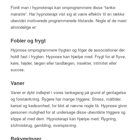
Fordi man i hypnoterapi kan omprogrammere disse “tanke-
mønstre”. Har hypnoterapi vist sig at være effektiv til en række
ubevidst motiverede programmerede tilstande. Nogle af de mest
almindelige er:
Fobier og frygt
Hypnose omprogrammere frygten og frigør de associationer der
holdt fast i frygten. Hypnose kan hjælpe med: Frygt for at flyve,
køre, højder, lægen eller tandlægen, insekter, intimitet eller
succes.
Vaner
Vaner er dybt indlejret i vores tankegang på grund af gentagelse
og forstærkning. Rygere har mange triggere: Stress, måltider,
kørsel og kedsomhed, for blot at nævne nogle få. Hypnose giver
personen mulighed for at undersøge disse ubevidste triggere og
slippe af med dem. Hypnoterapi kan hjælpe med: Rygning,
stofmisbrug, gambling, overspisning.
Bekymringer