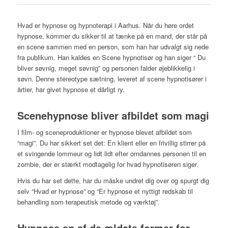
Hvad er hypnose og hypnoterapi i Aarhus. Når du høre ordet
hypnose, kommer du sikker til at tænke på en mand, der står på
en scene sammen med en person, som han har udvalgt sig nede
fra publikum. Han kaldes en Scene hypnotisør og han siger “ Du
bliver søvnig, meget søvnig” og personen falder øjeblikkelig i
søvn. Denne stereotype sætning, leveret af scene hypnotisører i
årtier, har givet hypnose et dårligt ry.
Scenehypnose bliver afbildet som magi
I film- og sceneproduktioner er hypnose blevet afbildet som
“magi”. Du har sikkert set det: En klient eller en frivillig stirrer på
et svingende lommeur og lidt lidt efter omdannes personen til en
zombie, der er stærkt modtagelig for hvad hypnotisøren siger.
Hvis du har set dette, har du måske undret dig over og spurgt dig
selv “Hvad er hypnose” og “Er hypnose et nyttigt redskab til
behandling som terapeutisk metode og værktøj”.
Hypnose en af de ældste former for