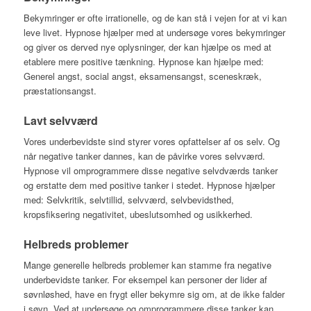
Bekymringer er ofte irrationelle, og de kan stå i vejen for at vi kan
leve livet. Hypnose hjælper med at undersøge vores bekymringer
og giver os derved nye oplysninger, der kan hjælpe os med at
etablere mere positive tænkning. Hypnose kan hjælpe med:
Generel angst, social angst, eksamensangst, sceneskræk,
præstationsangst.
Lavt selvværd
Vores underbevidste sind styrer vores opfattelser af os selv. Og
når negative tanker dannes, kan de påvirke vores selvværd.
Hypnose vil omprogrammere disse negative selvdværds tanker
og erstatte dem med positive tanker i stedet. Hypnose hjælper
med: Selvkritik, selvtillid, selvværd, selvbevidsthed,
kropsfiksering negativitet, ubeslutsomhed og usikkerhed.
Helbreds problemer
Mange generelle helbreds problemer kan stamme fra negative
underbevidste tanker. For eksempel kan personer der lider af
søvnløshed, have en frygt eller bekymre sig om, at de ikke falder
i søvn. Ved at undersøge og omprogrammere disse tanker kan