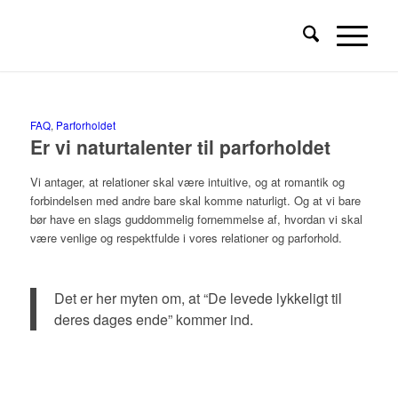
FAQ
,
Parforholdet
Er vi naturtalenter til parforholdet
Vi antager, at relationer skal være intuitive, og at romantik og
forbindelsen med andre bare skal komme naturligt. Og at vi bare
bør have en slags guddommelig fornemmelse af, hvordan vi skal
være venlige og respektfulde i vores relationer og parforhold.
parterapi aarhus
Det er her myten om, at “De levede lykkeligt til
deres dages ende” kommer ind.
parforholdet aarhus