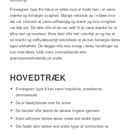
Enneagram type 8’s fokus er rettet mod at holde fast i at være
stærke og fornægte svaghed. Mange voksede op i miljøer hvor
det var velanset at være uafhængig og stærk og hvor svaghed
var ilde set. De føler ofte at de var nødt til at være stærke for at
blive hørt og overleve. 8′ere fører ofte helt naturligt an og har et
så stærkt og indflydelsesrigt selvbillede at de kan fornægte deres
egen sårbarhed. De lægger ofte stor energi i deres handlinger og
kan med deres fylde virke overvældende eller
grænseoverskridende på andre.
HOVEDTRÆK
Enneagram type 8 kan være impulsive, overdrevne,
dominerende
De er beskyttende over for andre
De handler ofte førend de tænker tingene igennem
8’ere udtrykker lettere deres vrede end andre typer
Dte falder dem lettere end andre typer at konfrontere en