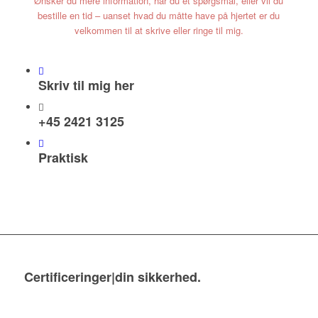
Ønsker du mere information, har du et spørgsmål, eller vil du
bestille en tid – uanset hvad du måtte have på hjertet er du
velkommen til at skrive eller ringe til mig.
Skriv til mig her
+45 2421 3125
Praktisk
Certificeringer|din sikkerhed
.