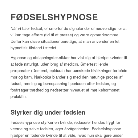
FØDSELSHYPNOSE
Når vi taler fødsel, er smerter de signaler der er nødvendige for at
vi kan tage affære (tid til at presse) og være opmærksomme.
Derfor kan disse situationer berettige, at man anvender en let
hypnotisk tilstand i stedet.
Hypnose og afslapningsteknikker har vist sig at hjælpe kvinder til
at føde naturligt, uden brug af medicin. Smertestillende
præparater (Demerol, epidural) har uønskede bivirkninger for både
mor og barn. Narkotika blander sig med den naturlige proces af
fødsel, amning og børnepasning i perioden efter fødslen, og
forårsager træthed og nedsætter niveauet af mælkehormonet
prolaktin.
Styrker dig under fødslen
Fødselshypnose styrker en kvinde, reducerer hendes frygt for
veerne og selve fødslen, øger årvågenheden. Fødselshypnose
hjælper en fødende kvinde til at vide, hvad hun skal gøre under